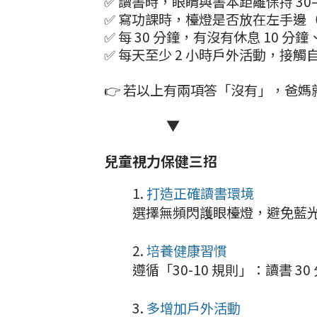
✅ 讀書時，眼睛與書本距離保持 30–
✅ 寫功課時，檯燈是否放在左手邊
✅ 每 30 分鐘，有沒有休息 10 分
✅ 每天至少 2 小時戶外活動，接觸
👉 若以上有兩項答「沒有」，爸
▼
兒童視力保健三招
打造正確讀書環境
選擇無頻閃護眼檯燈，避免藍
培養健康習慣
遵循「30-10 規則」：讀書 3
多增加戶外活動