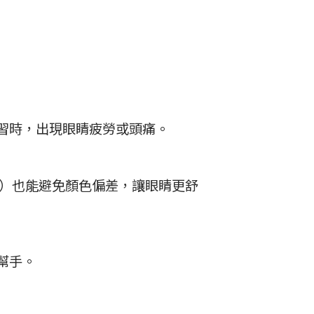
習時，出現眼睛疲勞或頭痛。
95）也能避免顏色偏差，讓眼睛更舒
幫手。