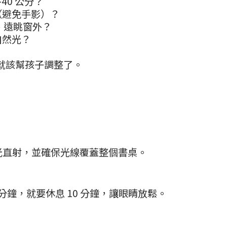
40 公分？
（避免手影）？
鐘、遠眺窗外？
自然光？
媽就該幫孩子調整了。
光直射，並確保光線覆蓋整個書桌。
0 分鐘，就要休息 10 分鐘，讓眼睛放鬆。