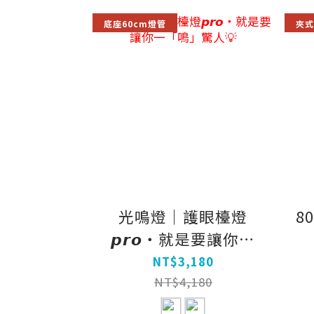
底座60cm燈管
夾式
光鳴燈｜護眼檯燈
8
𝙥𝙧𝙤‧就是要讓你一
「鳴」驚人💡
NT$3,180
NT$4,180